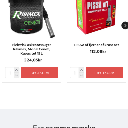
Elektrisk askestøvsuger
PISSA af fjerner af kræosot
Ribimex, Model Cenetì,
112,08kr
Kapacitet 15 L
324,05kr
LÆG I KURV
LÆG I KURV
Fra samme mærke