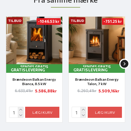
TILBUD
TILBUD
-1046.53 kr
-751.25 kr
GRATIS LEVERING
GRATIS LEVERING
Brændeovn Balkan Energy
Brændeovn Balkan Energy
Bianca, 8.5 kW
Talon, 7 kW
5.586,88kr
5.509,16kr
6.633,41kr
6.260,41kr
LÆG I KURV
LÆG I KURV