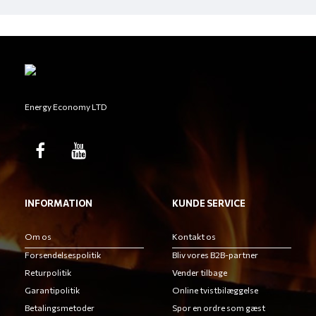
Energy Economy LTD
INFORMATION
KUNDE SERVICE
Om os
Kontakt os
Forsendelsespolitik
Bliv vores B2B-partner
Returpolitik
Vender tilbage
Garantipolitik
Online tvistbilæggelse
Betalingsmetoder
Spor en ordre som gæst