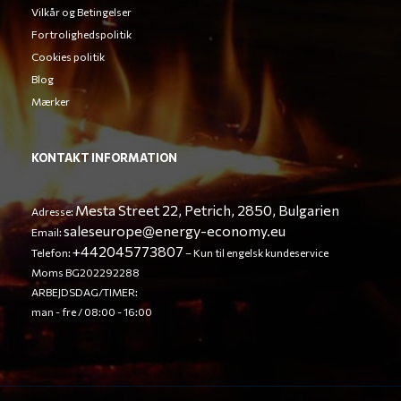
Vilkår og Betingelser
Fortrolighedspolitik
Cookies politik
Blog
Mærker
KONTAKT INFORMATION
Mesta Street 22, Petrich, 2850, Bulgarien
Adresse:
saleseurope@energy-economy.eu
Email:
+442045773807
Telefon:
– Kun til engelsk kundeservice
Moms BG202292288
ARBEJDSDAG/TIMER:
man - fre / 08:00 - 16:00