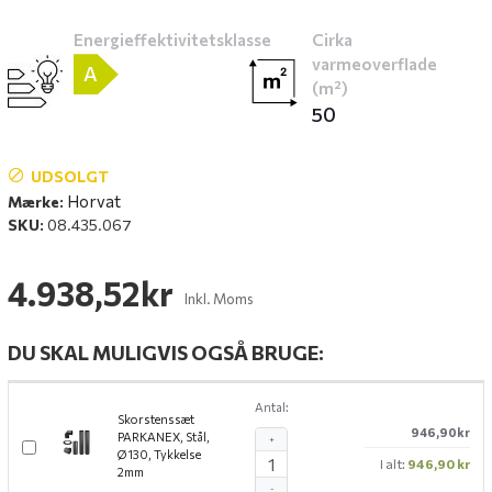
Energieffektivitetsklasse
Cirka
varmeoverflade
A
(m²)
50
UDSOLGT
Horvat
Mærke:
SKU:
08.435.067
4.938,52kr
Inkl. Moms
DU SKAL MULIGVIS OGSÅ BRUGE:
Antal:
Skorstenssæt
946,90kr
PARKANEX, Stål,
+
Ø130, Tykkelse
I alt:
946,90 kr
2mm
-