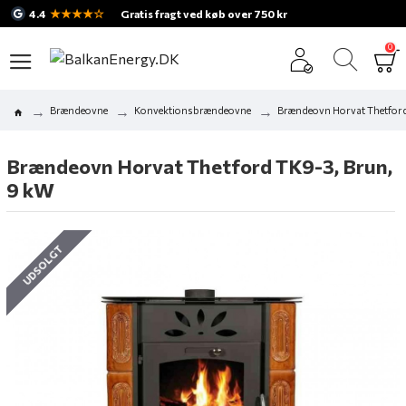
★★★★☆
4.4
Gratis fragt ved køb over 750 kr
0
Brændeovne
Konvektionsbrændeovne
Brændeovn Horvat Thetford
Brændeovn Horvat Thetford TK9-3, Brun,
9 kW
UDSOLGT