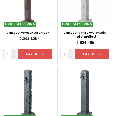
GRATIS LEVERING
GRATIS LEVERING
Vandpost Forest HydroMoby
Vandpost Natura HydroMoby
med steneffekt
2.295,82kr
2.634,48kr
LÆG I KURV
LÆG I KURV