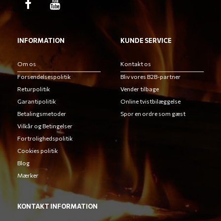
INFORMATION
KUNDE SERVICE
Om os
Kontakt os
Forsendelsespolitik
Bliv vores B2B-partner
Returpolitik
Vender tilbage
Garantipolitik
Online tvistbilæggelse
Betalingsmetoder
Spor en ordre som gæst
Vilkår og Betingelser
Fortrolighedspolitik
Cookies politik
Blog
Mærker
KONTAKT INFORMATION