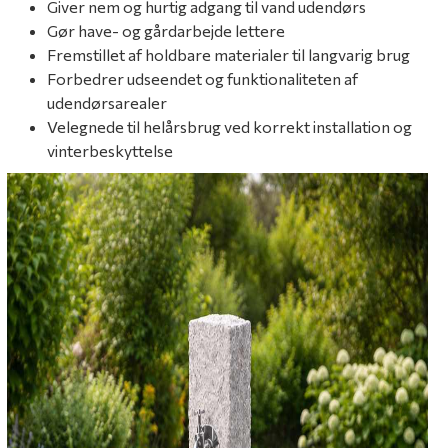
Giver nem og hurtig adgang til vand udendørs
Gør have- og gårdarbejde lettere
Fremstillet af holdbare materialer til langvarig brug
Forbedrer udseendet og funktionaliteten af
udendørsarealer
Velegnede til helårsbrug ved korrekt installation og
vinterbeskyttelse