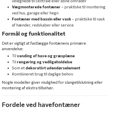
velegnede til centrale eller åbne områder
Vægmonterede fontæner
– praktiske til montering
ved hus, garage eller hegn
Fontæner med bassin eller vask
– praktiske til vask
af hænder, redskaber eller service
Formål og funktionalitet
Det er vigtigt at fastlægge fontænens primære
anvendelse:
Til
vanding af have og græsplæne
Til
rengøring og vedligeholdelse
Som et
dekorativt udendørselement
Kombineret brug til daglige behov
Nogle modeller giver mulighed for slangetilslutning eller
montering af ekstra tilbehør.
Fordele ved havefontæner