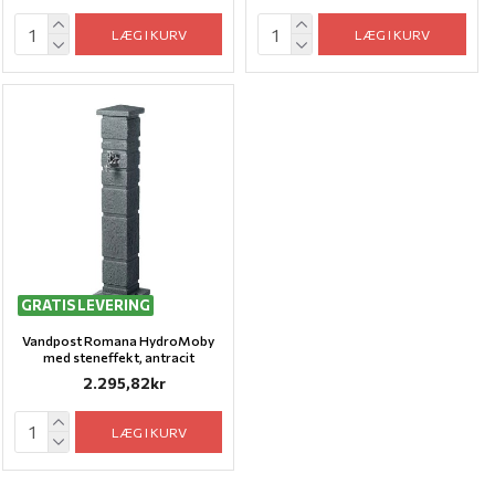
LÆG I KURV
LÆG I KURV
GRATIS LEVERING
Vandpost Romana HydroMoby
med steneffekt, antracit
2.295,82kr
LÆG I KURV