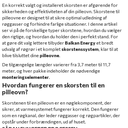
En korrekt valgt og installeret skorsten er afgørende for
sikkerheden og effektiviteten af din pilleovn. Skorstene til
pilleovne er designet til at sikre optimal udledning af
røggasser og forhindre farlige situationer. I denne artikel
ser vi på de forskellige typer skorstene, hvordan du vælger
den rigtige, og hvordan du holder den i perfekt stand. For
at gøre dit valg lettere tilbyder
Balkan Energy
et bredt
udvalg af røgrør i et komplet
skorstenssystem
, klar til at
blive tilsluttet dine
pilleovne
.
De tilgængelige længder varierer fra 3,7 meter til 11,7
meter, og hver pakke indeholder de nødvendige
monteringselementer
.
Hvordan fungerer en skorsten til en
pilleovn?
Skorstenen til en pilleovn er en nøglekomponent, der
sikrer, at varmesystemet fungerer korrekt. Den fungerer
som en røgkanal, der leder røggasser og røgpartikler, der
opstår under forbrændingen, ud af huset.