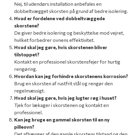
Nej, til udendørs installation anbefales en
dobbeltvægget skorsten på grund af bedre isolering.
Hvad er fordelene ved dobbeltvæggede
skorstene?
De giver bedre isolering og beskyttelse mod vejret,
hvilket forbedrer ovnens effektivitet.
Hvad skal jeg gøre, hvis skorstenen bliver
tilstoppet?
Kontakt en professionel skorstensfejer for hurtig
rengøring.
Hvordan kan jeg forhindre skorstenens korrosion?
Brug en skorsten af rustfrit stål og rengør den
regelmæssigt.
Hvad skal jeg gøre, hvis jeg lugter røg i huset?
Tjek for lækager i skorstenen og kontakt en
professionel.
Kan jeg bruge en gammel skorsten til en ny
pilleovn?
Det afhænger af den gamle skorstens tilstand og den