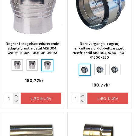
Røgrør forøgelse/reducerende
Rørovergang til røgrør,
adapter, rustfrit stål AISI 304,
enkeltvæg til dobbeltvægget,
Ф80F-100M - Ф300F-350M
rustfrit stål AISI 304, Ф80-130 -
Ф300-350
180,77kr
180,77kr
LÆG I KURV
LÆG I KURV