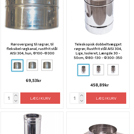
Rørovergang til røgrør, til
Teleskopisk dobbeltvægget
fleksibel røgkanal, rustfrit stål
røgrør, Rustfrit stål AISI 304,
AISI 304, hun, Ф100-Ф300
Lige, Isoleret, Længde 30 -
50cm, Ф80-130 - Ф300-350
69,53kr
458,89kr
LÆG I KURV
LÆG I KURV