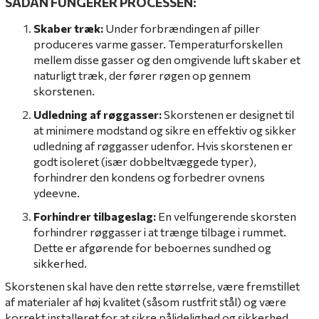
SÅDAN FUNGERER PROCESSEN:
Skaber træk:
Under forbrændingen af piller
produceres varme gasser. Temperaturforskellen
mellem disse gasser og den omgivende luft skaber et
naturligt træk, der fører røgen op gennem
skorstenen.
Udledning af røggasser:
Skorstenen er designet til
at minimere modstand og sikre en effektiv og sikker
udledning af røggasser udenfor. Hvis skorstenen er
godt isoleret (især dobbeltvæggede typer),
forhindrer den kondens og forbedrer ovnens
ydeevne.
Forhindrer tilbageslag:
En velfungerende skorsten
forhindrer røggasser i at trænge tilbage i rummet.
Dette er afgørende for beboernes sundhed og
sikkerhed.
Skorstenen skal have den rette størrelse, være fremstillet
af materialer af høj kvalitet (såsom rustfrit stål) og være
korrekt installeret for at sikre pålidelighed og sikkerhed.