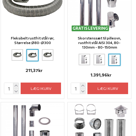
GRATIS LEVERING
Fleksibelt rustfrit stål rør,
Skorstenssæt til pilleovn,
Størrelse Ø80-Ø300
rustfrit stål AISI 304, 80-
130mm - 80-150mm
211,37kr
1.391,96kr
LÆG I KURV
LÆG I KURV