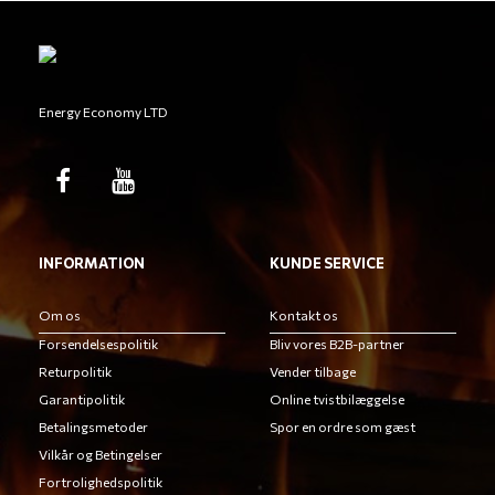
Energy Economy LTD
INFORMATION
KUNDE SERVICE
Om os
Kontakt os
Forsendelsespolitik
Bliv vores B2B-partner
Returpolitik
Vender tilbage
Garantipolitik
Online tvistbilæggelse
Betalingsmetoder
Spor en ordre som gæst
Vilkår og Betingelser
Fortrolighedspolitik