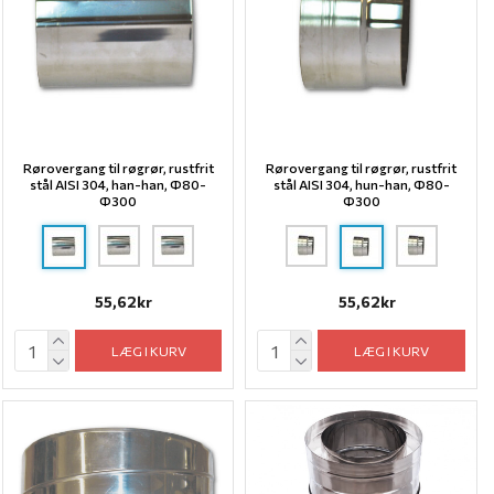
Rørovergang til røgrør, rustfrit
Rørovergang til røgrør, rustfrit
stål AISI 304, han-han, Ф80-
stål AISI 304, hun-han, Ф80-
Ф300
Ф300
55,62kr
55,62kr
LÆG I KURV
LÆG I KURV