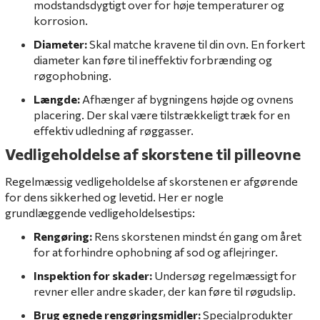
modstandsdygtigt over for høje temperaturer og
korrosion.
Diameter:
Skal matche kravene til din ovn. En forkert
diameter kan føre til ineffektiv forbrænding og
røgophobning.
Længde:
Afhænger af bygningens højde og ovnens
placering. Der skal være tilstrækkeligt træk for en
effektiv udledning af røggasser.
Vedligeholdelse af skorstene til pilleovne
Regelmæssig vedligeholdelse af skorstenen er afgørende
for dens sikkerhed og levetid. Her er nogle
grundlæggende vedligeholdelsestips:
Rengøring:
Rens skorstenen mindst én gang om året
for at forhindre ophobning af sod og aflejringer.
Inspektion for skader:
Undersøg regelmæssigt for
revner eller andre skader, der kan føre til røgudslip.
Brug egnede rengøringsmidler:
Specialprodukter