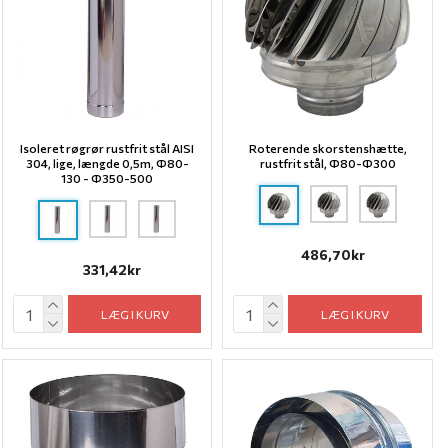
Isoleret røgrør rustfrit stål AISI
Roterende skorstenshætte,
304, lige, længde 0,5m, Ф80-
rustfrit stål, Ф80-Ф300
130 - Ф350-500
486,70kr
331,42kr
LÆG I KURV
LÆG I KURV