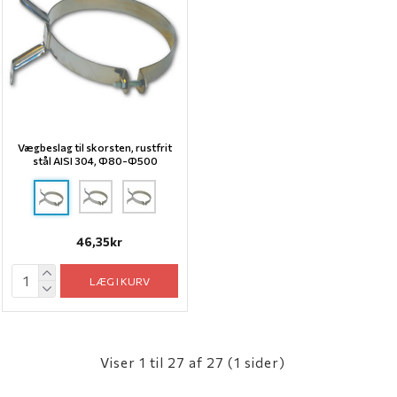
Vægbeslag til skorsten, rustfrit
stål AISI 304, Ф80-Ф500
46,35kr
LÆG I KURV
Viser 1 til 27 af 27 (1 sider)