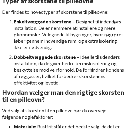
Typer af skorstene til pilleovne
Der findes to hovedtyper af skorstene til pilleovne:
Enkeltvæggede skorstene
– Designet til indendørs
installation. De er nemmere at installere og mere
økonomiske. Velegnede til bygninger, hvor røgrøret
løber gennem indvendige rum, og ekstra isolering
ikke er nødvendig.
Dobbeltvæggede skorstene
– Ideelle til udendørs
installation, da de giver bedre termisk isolering og
beskyttelse mod vejrforhold. De forhindrer kondens
af røggasser, hvilket forbedrer skorstenens
effektivitet og levetid.
Hvordan vælger man den rigtige skorsten
til en pilleovn?
Ved valg af skorsten til en pilleovn bør du overveje
følgende nøglefaktorer:
Materiale:
Rustfrit stål er det bedste valg, da det er