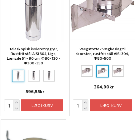
Teleskopisk isoleret røgrør,
Vaegstotte / Vægbeslag til
Rustfrit stål AISI 304, Lige,
skorsten, rustfrit stål AISI 304,
Længde 51 - 90 cm, Ф80-130 -
Ф80-500
Ф300-350
364,90kr
596,55kr
LÆG I KURV
LÆG I KURV