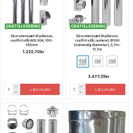
GRATIS LEVERING
GRATIS LEVERING
Skorstenssæt til pilleovn,
Skorstenssæt til pilleovn,
rustfrit stål AISI 304, 100-
rustfrit stål, isoleret, Ф100
130mm
(indvendig diameter), 3,7m-
11,7m
1.223,70kr
3.477,35kr
LÆG I KURV
LÆG I KURV