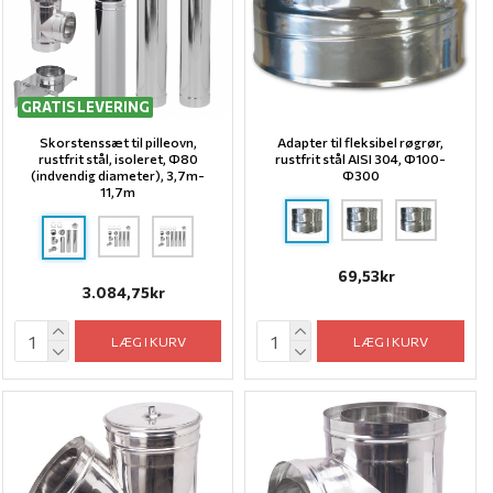
GRATIS LEVERING
Skorstenssæt til pilleovn,
Adapter til fleksibel røgrør,
rustfrit stål, isoleret, Ф80
rustfrit stål AISI 304, Ф100-
(indvendig diameter), 3,7m-
Ф300
11,7m
69,53kr
3.084,75kr
LÆG I KURV
LÆG I KURV