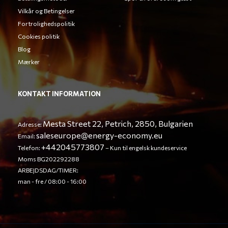
Vilkår og Betingelser
Fortrolighedspolitik
Cookies politik
Blog
Mærker
KONTAKT INFORMATION
Mesta Street 22, Petrich, 2850, Bulgarien
Adresse:
saleseurope@energy-economy.eu
Email:
+442045773807
Telefon:
– Kun til engelsk kundeservice
Moms BG202292288
ARBEJDSDAG/TIMER:
man - fre / 08:00 - 16:00