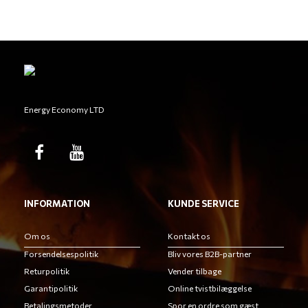
Energy Economy LTD
INFORMATION
KUNDE SERVICE
Om os
Kontakt os
Forsendelsespolitik
Bliv vores B2B-partner
Returpolitik
Vender tilbage
Garantipolitik
Online tvistbilæggelse
Betalingsmetoder
Spor en ordre som gæst