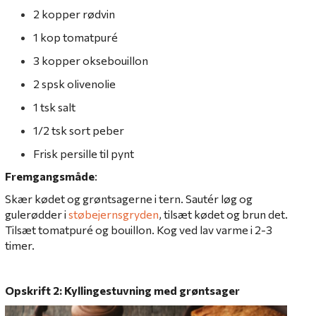
2 kopper rødvin
1 kop tomatpuré
3 kopper oksebouillon
2 spsk olivenolie
1 tsk salt
1/2 tsk sort peber
Frisk persille til pynt
Fremgangsmåde
:
Skær kødet og grøntsagerne i tern. Sautér løg og
gulerødder i
støbejernsgryden
, tilsæt kødet og brun det.
Tilsæt tomatpuré og bouillon. Kog ved lav varme i 2-3
timer.
Opskrift 2: Kyllingestuvning med grøntsager