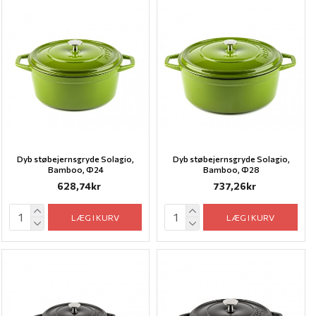
Dyb støbejernsgryde Solagio,
Dyb støbejernsgryde Solagio,
Bamboo, Ф24
Bamboo, Ф28
628,74kr
737,26kr
LÆG I KURV
LÆG I KURV