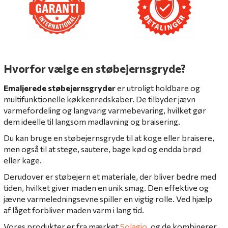
Hvorfor vælge en støbejernsgryde?
Emaljerede støbejernsgryder
er utroligt holdbare og
multifunktionelle køkkenredskaber. De tilbyder jævn
varmefordeling og langvarig varmebevaring, hvilket gør
dem ideelle til langsom madlavning og braisering.
Du kan bruge en støbejernsgryde til at koge eller braisere,
men også til at stege, sautere, bage kød og endda brød
eller kage.
Derudover er støbejern et materiale, der bliver bedre med
tiden, hvilket giver maden en unik smag. Den effektive og
jævne varmeledningsevne spiller en vigtig rolle. Ved hjælp
af låget forbliver maden varm i lang tid.
Vores produkter er fra mærket
Solagio
, og de kombinerer