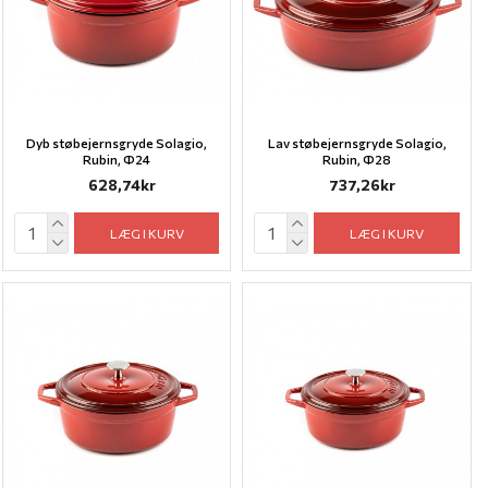
Dyb støbejernsgryde Solagio,
Lav støbejernsgryde Solagio,
Rubin, Ф24
Rubin, Ф28
628,74kr
737,26kr
LÆG I KURV
LÆG I KURV