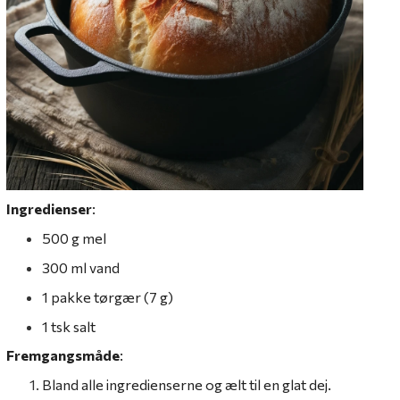
Ingredienser
:
500 g mel
300 ml vand
1 pakke tørgær (7 g)
1 tsk salt
Fremgangsmåde
:
Bland alle ingredienserne og ælt til en glat dej.