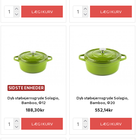
LÆG I KURV
LÆG I KURV
SIDSTE ENHEDER
Dyb støbejernsgryde Solagio,
Dyb støbejernsgryde Solagio,
Bamboo, Ф12
Bamboo, Ф20
188,30kr
552,14kr
LÆG I KURV
LÆG I KURV