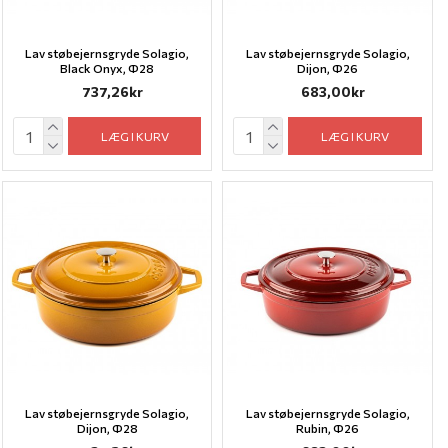
Lav støbejernsgryde Solagio,
Lav støbejernsgryde Solagio,
Black Onyx, Ф28
Dijon, Ф26
737,26kr
683,00kr
LÆG I KURV
LÆG I KURV
Lav støbejernsgryde Solagio,
Lav støbejernsgryde Solagio,
Dijon, Ф28
Rubin, Ф26