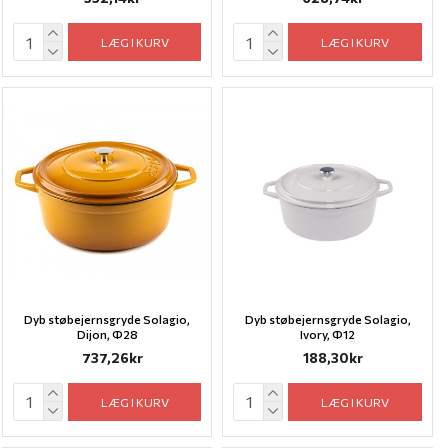
LÆG I KURV
LÆG I KURV
Dyb støbejernsgryde Solagio,
Dyb støbejernsgryde Solagio,
Dijon, Ф28
Ivory, Ф12
737,26kr
188,30kr
LÆG I KURV
LÆG I KURV