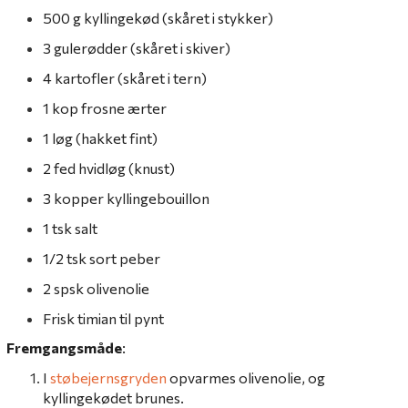
500 g kyllingekød (skåret i stykker)
3 gulerødder (skåret i skiver)
4 kartofler (skåret i tern)
1 kop frosne ærter
1 løg (hakket fint)
2 fed hvidløg (knust)
3 kopper kyllingebouillon
1 tsk salt
1/2 tsk sort peber
2 spsk olivenolie
Frisk timian til pynt
Fremgangsmåde
:
I
støbejernsgryden
opvarmes olivenolie, og
kyllingekødet brunes.