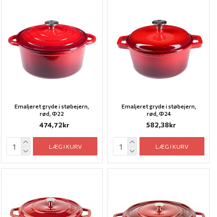
Emaljeret gryde i støbejern,
Emaljeret gryde i støbejern,
rød, Ф22
rød, Ф24
474,72kr
582,38kr
LÆG I KURV
LÆG I KURV