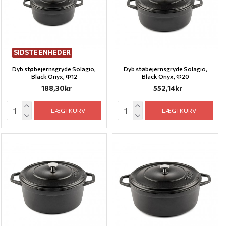
SIDSTE ENHEDER
Dyb støbejernsgryde Solagio,
Dyb støbejernsgryde Solagio,
Black Onyx, Ф12
Black Onyx, Ф20
188,30kr
552,14kr
LÆG I KURV
LÆG I KURV