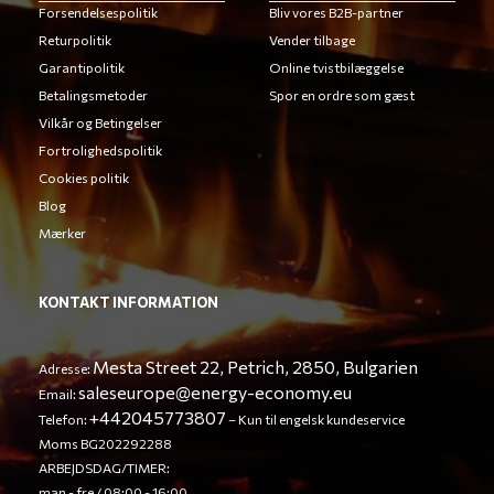
Forsendelsespolitik
Bliv vores B2B-partner
Returpolitik
Vender tilbage
Garantipolitik
Online tvistbilæggelse
Betalingsmetoder
Spor en ordre som gæst
Vilkår og Betingelser
Fortrolighedspolitik
Cookies politik
Blog
Mærker
KONTAKT INFORMATION
Mesta Street 22, Petrich, 2850, Bulgarien
Adresse:
saleseurope@energy-economy.eu
Email:
+442045773807
Telefon:
– Kun til engelsk kundeservice
Moms BG202292288
ARBEJDSDAG/TIMER:
man - fre / 08:00 - 16:00