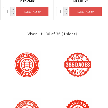
737,26kr
683,00kr
LÆG I KURV
LÆG I KURV
Viser 1 til 36 af 36 (1 sider)