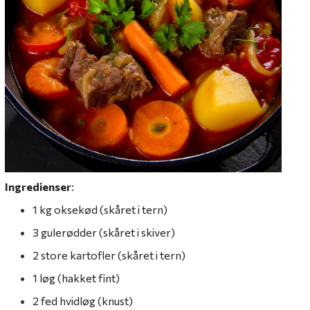
Ingredienser
:
1 kg oksekød (skåret i tern)
3 gulerødder (skåret i skiver)
2 store kartofler (skåret i tern)
1 løg (hakket fint)
2 fed hvidløg (knust)