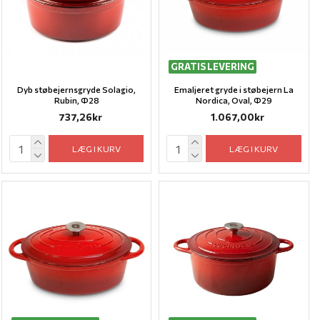
GRATIS LEVERING
Dyb støbejernsgryde Solagio,
Emaljeret gryde i støbejern La
Rubin, Ф28
Nordica, Oval, Ф29
737,26kr
1.067,00kr
LÆG I KURV
LÆG I KURV