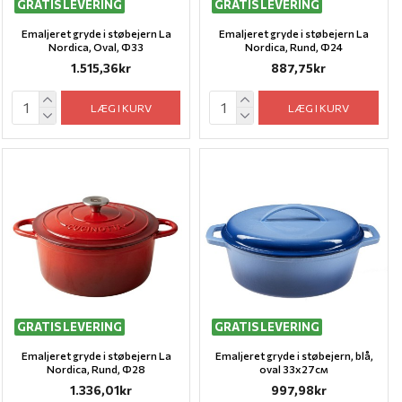
GRATIS LEVERING
GRATIS LEVERING
Emaljeret gryde i støbejern La
Emaljeret gryde i støbejern La
Nordica, Oval, Ф33
Nordica, Rund, Ф24
1.515,36kr
887,75kr
LÆG I KURV
LÆG I KURV
GRATIS LEVERING
GRATIS LEVERING
Emaljeret gryde i støbejern La
Emaljeret gryde i støbejern, blå,
Nordica, Rund, Ф28
oval 33x27см
1.336,01kr
997,98kr