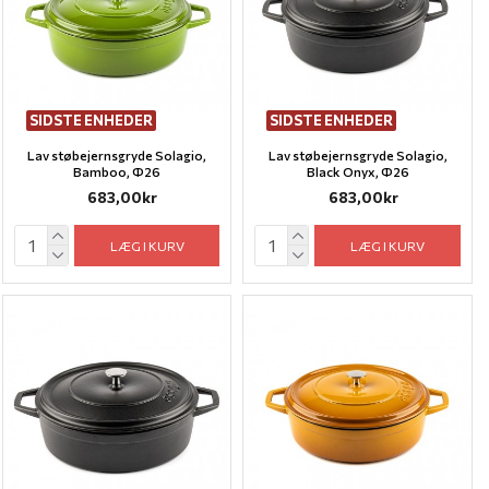
SIDSTE ENHEDER
SIDSTE ENHEDER
Lav støbejernsgryde Solagio,
Lav støbejernsgryde Solagio,
Bamboo, Ф26
Black Onyx, Ф26
683,00kr
683,00kr
LÆG I KURV
LÆG I KURV