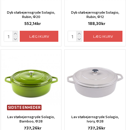
Dyb støbejernsgryde Solagio,
Dyb støbejernsgryde Solagio,
Rubin, Ф20
Rubin, Ф12
552,14kr
188,30kr
LÆG I KURV
LÆG I KURV
SIDSTE ENHEDER
Lav støbejernsgryde Solagio,
Lav støbejernsgryde Solagio,
Bamboo, Ф28
Ivory, Ф28
737,26kr
737,26kr