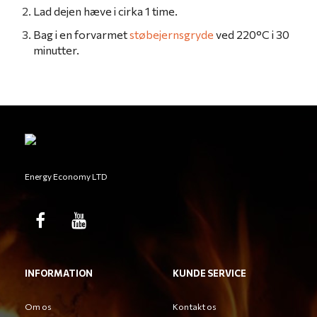
Lad dejen hæve i cirka 1 time.
Bag i en forvarmet
støbejernsgryde
ved 220°C i 30
minutter.
Energy Economy LTD
INFORMATION
KUNDE SERVICE
Om os
Kontakt os