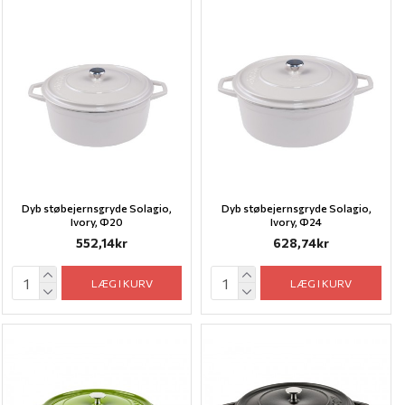
Dyb støbejernsgryde Solagio,
Dyb støbejernsgryde Solagio,
Ivory, Ф20
Ivory, Ф24
552,14kr
628,74kr
LÆG I KURV
LÆG I KURV