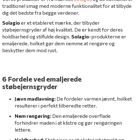
traditionel smag med moderne funktionalitet for at tilbyde
dig det bedste fra begge verdener.
Solagio
er et etableret mærke, der tilbyder
støbejernsgryder af høj kvalitet. De er kendt for deres
holdbarhed og stilfulde design.
Solagio
-produkterne er
emaljerede, hvilket gør dem nemme at rengøre og
beskytter dem mod rust.
6 Fordele ved emaljerede
støbejernsgryder
Jævn madlavning:
De fordeler varmen jævnt, hvilket
resulterer i perfekt tilberedte retter.
Nem rengøring:
Den emaljerede overflade
forhindrer maden i at klistre og gør rengøringen
lettere.
Holdbarhed:
Støbejern er et ekstremt stærkt og