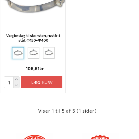
Vægbeslag til skorsten, rustfrit
stål, Ф150-Ф400
106,61kr
LÆG I KURV
Viser 1 til 5 af 5 (1 sider)