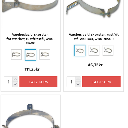
Vægbeslag til skorsten,
Vægbeslag til skorsten, rustfrit
forstærket, rustfrit stål, Ф80-
stål AISI 304, Ф80-Ф500
Ф400
46,35kr
111,25kr
LÆG I KURV
LÆG I KURV