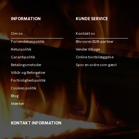
INFORMATION
KUNDE SERVICE
Om os
Kontakt os
Forsendelsespolitik
Bliv vores B2B-partner
Returpolitik
Vender tilbage
Garantipolitik
Online tvistbilæggelse
Betalingsmetoder
Spor en ordre som gæst
Vilkår og Betingelser
Fortrolighedspolitik
Cookies politik
Blog
Mærker
KONTAKT INFORMATION