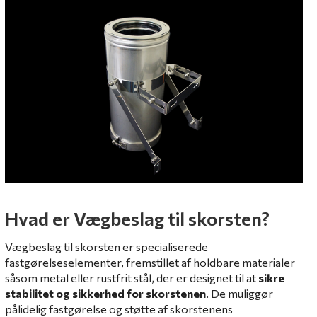
Hvad er Vægbeslag til skorsten?
Vægbeslag til skorsten er specialiserede
fastgørelseselementer, fremstillet af holdbare materialer
såsom metal eller rustfrit stål, der er designet til at
sikre
stabilitet og sikkerhed for skorstenen
. De muliggør
pålidelig fastgørelse og støtte af skorstenens