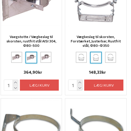
Vaegstotte / Vægbeslag til
Vægbeslag til skorsten,
skorsten, rustfrit stål AISI 304,
Forstærket, Justerbar, Rustfrit
Ф80-500
stål, Ф80-Ф350
364,90kr
148,33kr
LÆG I KURV
LÆG I KURV