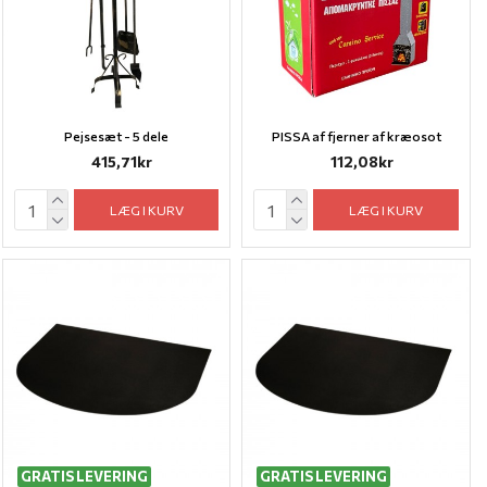
Pejsesæt - 5 dele
PISSA af fjerner af kræosot
415,71kr
112,08kr
LÆG I KURV
LÆG I KURV
GRATIS LEVERING
GRATIS LEVERING