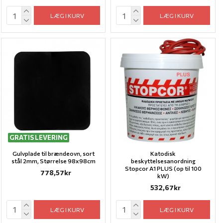
LÆG I KURV
LÆG I KURV
GRATIS LEVERING
Gulvplade til brændeovn, sort
Katodisk
stål 2mm, Størrelse 98x98cm
beskyttelsesanordning
Stopcor A1 PLUS (op til 100
778,57kr
kW)
532,67kr
LÆG I KURV
LÆG I KURV