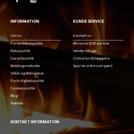
INFORMATION
KUNDE SERVICE
Om os
Kontakt os
Forsendelsespolitik
Bliv vores B2B-partner
Returpolitik
Vender tilbage
Garantipolitik
Online tvistbilæggelse
Betalingsmetoder
Spor en ordre som gæst
Vilkår og Betingelser
Fortrolighedspolitik
Cookies politik
Blog
Mærker
KONTAKT INFORMATION