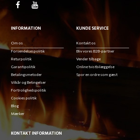
INFORMATION
KUNDE SERVICE
Om os
Kontakt os
Forsendelsespolitik
Bliv vores B2B-partner
Returpolitik
Vender tilbage
Garantipolitik
Online tvistbilæggelse
Betalingsmetoder
Spor en ordre som gæst
Vilkår og Betingelser
Fortrolighedspolitik
Cookies politik
Blog
Mærker
KONTAKT INFORMATION