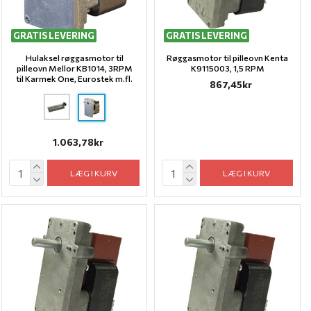
GRATIS LEVERING
GRATIS LEVERING
Hulaksel røggasmotor til
Røggasmotor til pilleovn Kenta
pilleovn Mellor KB1014, 3RPM
K9115003, 1,5 RPM
til Karmek One, Eurostek m.fl.
867,45kr
1.063,78kr
LÆG I KURV
LÆG I KURV