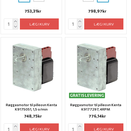
753,31kr
798,97kr
LÆG I KURV
LÆG I KURV
GRATIS LEVERING
Røggasmotor til pilleovn Kenta
Røggasmotor til pilleovn Kenta
K9175051, 1,5 o/min
K9177297, 4RPM
748,75kr
776,14kr
LÆG I KURV
LÆG I KURV