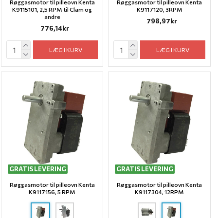
Røggasmotor til pilleovn Kenta
Røggasmotor til pilleovn Kenta
K9115101, 2,5 RPM til Clam og
K9117120, 3RPM
andre
798,97kr
776,14kr
LÆG I KURV
LÆG I KURV
GRATIS LEVERING
GRATIS LEVERING
Røggasmotor til pilleovn Kenta
Røggasmotor til pilleovn Kenta
K9117156, 5 RPM
K9117304, 12RPM