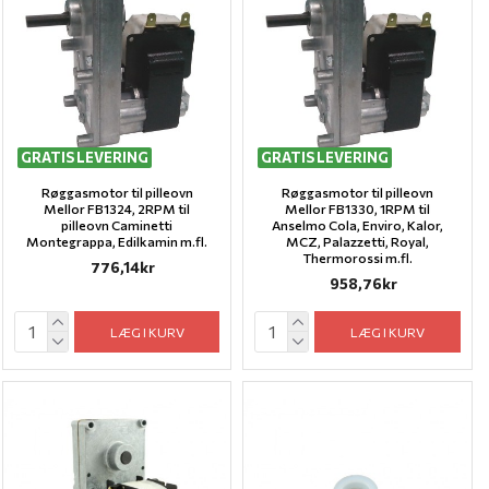
GRATIS LEVERING
GRATIS LEVERING
Røggasmotor til pilleovn
Røggasmotor til pilleovn
Mellor FB1324, 2RPM til
Mellor FB1330, 1RPM til
pilleovn Caminetti
Anselmo Cola, Enviro, Kalor,
Montegrappa, Edilkamin m.fl.
MCZ, Palazzetti, Royal,
Thermorossi m.fl.
776,14kr
958,76kr
LÆG I KURV
LÆG I KURV