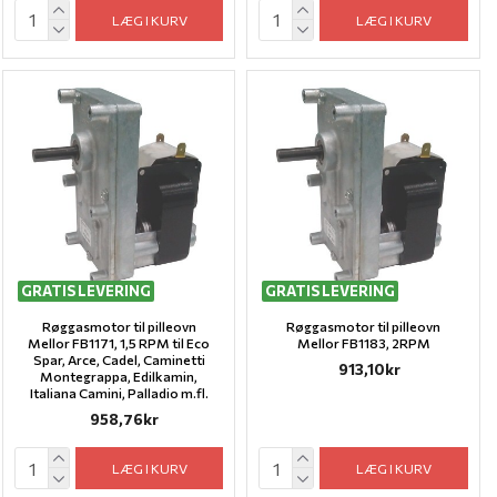
LÆG I KURV
LÆG I KURV
GRATIS LEVERING
GRATIS LEVERING
Røggasmotor til pilleovn
Røggasmotor til pilleovn
Mellor FB1171, 1,5 RPM til Eco
Mellor FB1183, 2RPM
Spar, Arce, Cadel, Caminetti
913,10kr
Montegrappa, Edilkamin,
Italiana Camini, Palladio m.fl.
958,76kr
LÆG I KURV
LÆG I KURV