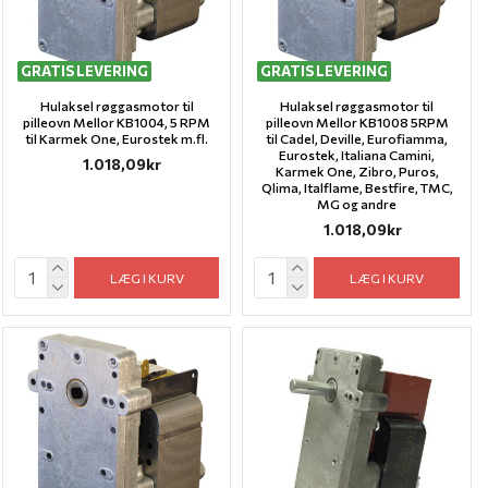
GRATIS LEVERING
GRATIS LEVERING
Hulaksel røggasmotor til
Hulaksel røggasmotor til
pilleovn Mellor KB1004, 5 RPM
pilleovn Mellor KB1008 5RPM
til Karmek One, Eurostek m.fl.
til Cadel, Deville, Eurofiamma,
Eurostek, Italiana Camini,
1.018,09kr
Karmek One, Zibro, Puros,
Qlima, Italflame, Bestfire, TMC,
MG og andre
1.018,09kr
LÆG I KURV
LÆG I KURV