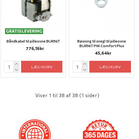
GRATIS LEVERING
Båndkabel til pilleovne BURNiT
Bøsning til snegl til pilleovne
BURNiT PM Comfort Plus
776,16kr
45,64kr
LÆG I KURV
LÆG I KURV
Viser 1 til 38 af 38 (1 sider)