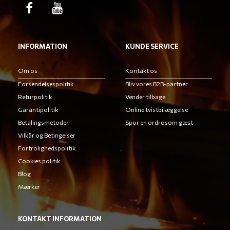
INFORMATION
KUNDE SERVICE
Om os
Kontakt os
Forsendelsespolitik
Bliv vores B2B-partner
Returpolitik
Vender tilbage
Garantipolitik
Online tvistbilæggelse
Betalingsmetoder
Spor en ordre som gæst
Vilkår og Betingelser
Fortrolighedspolitik
Cookies politik
Blog
Mærker
KONTAKT INFORMATION