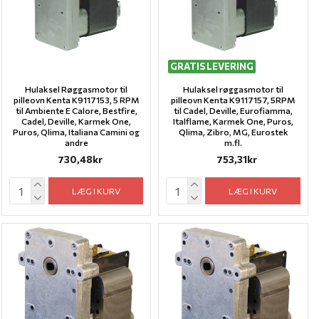
GRATIS LEVERING
Hulaksel Røggasmotor til
Hulaksel røggasmotor til
pilleovn Kenta K9117153, 5 RPM
pilleovn Kenta K9117157, 5RPM
til Ambiente E Calore, Bestfire,
til Cadel, Deville, Eurofiamma,
Cadel, Deville, Karmek One,
Italflame, Karmek One, Puros,
Puros, Qlima, Italiana Camini og
Qlima, Zibro, MG, Eurostek
andre
m.fl.
730,48kr
753,31kr
LÆG I KURV
LÆG I KURV