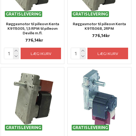
GRATIS LEVERING
GRATIS LEVERING
Røggasmotor til pilleovn Kenta
Røggasmotor til pilleovn Kenta
K9115005, 1,5 RPM til pilleovn
K9115068, 2RPM
Deville m.fl.
776,14kr
776,14kr
LÆG I KURV
LÆG I KURV
GRATIS LEVERING
GRATIS LEVERING