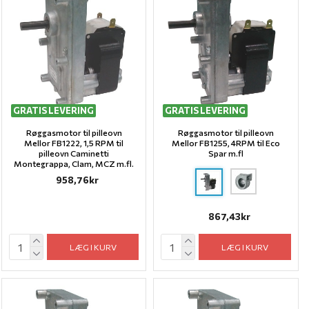
GRATIS LEVERING
GRATIS LEVERING
Røggasmotor til pilleovn
Røggasmotor til pilleovn
Mellor FB1222, 1,5 RPM til
Mellor FB1255, 4RPM til Eco
pilleovn Caminetti
Spar m.fl
Montegrappa, Clam, MCZ m.fl.
958,76kr
867,43kr
LÆG I KURV
LÆG I KURV