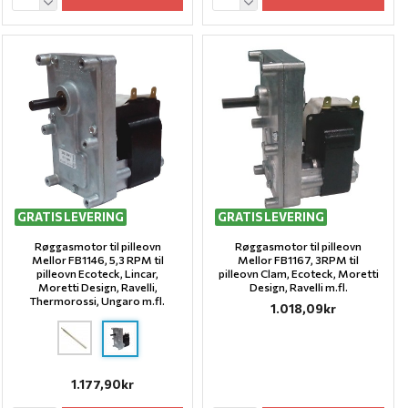
GRATIS LEVERING
GRATIS LEVERING
Røggasmotor til pilleovn
Røggasmotor til pilleovn
Mellor FB1146, 5,3 RPM til
Mellor FB1167, 3RPM til
pilleovn Ecoteck, Lincar,
pilleovn Clam, Ecoteck, Moretti
Moretti Design, Ravelli,
Design, Ravelli m.fl.
Thermorossi, Ungaro m.fl.
1.018,09kr
1.177,90kr