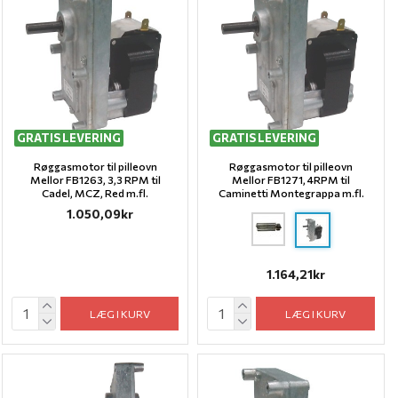
GRATIS LEVERING
GRATIS LEVERING
Røggasmotor til pilleovn
Røggasmotor til pilleovn
Mellor FB1263, 3,3 RPM til
Mellor FB1271, 4RPM til
Cadel, MCZ, Red m.fl.
Caminetti Montegrappa m.fl.
1.050,09kr
1.164,21kr
LÆG I KURV
LÆG I KURV