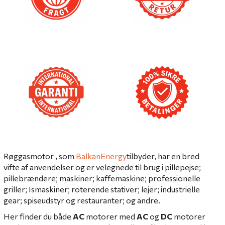
Røggasmotor , som
BalkanEnergy
tilbyder,
har en bred
vifte af anvendelser og er velegnede til brug i pillepejse;
pillebrændere;
maskiner;
kaffemaskine;
professionelle
griller;
Ismaskiner;
roterende stativer;
lejer;
industrielle
gear;
spiseudstyr og restauranter;
og andre.
Her finder du både
AC
motorer med
AC
og
DC
motorer