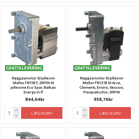
GRATIS LEVERING
GRATIS LEVERING
Røggasmotor til pilleovn
Røggasmotor til pilleovn
Mellor FB1187, 2RPM til
Mellor FB1218 til Arce,
pilleovne Eco Spar, Balkan
Clementi, Enviro, Vescovi,
Energy m.fl
Pasqualicchio, 3RPM
844,64kr
958,76kr
LÆG I KURV
LÆG I KURV