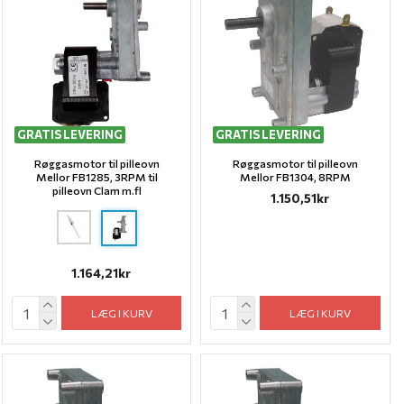
GRATIS LEVERING
GRATIS LEVERING
Røggasmotor til pilleovn
Røggasmotor til pilleovn
Mellor FB1285, 3RPM til
Mellor FB1304, 8RPM
pilleovn Clam m.fl
1.150,51kr
1.164,21kr
LÆG I KURV
LÆG I KURV