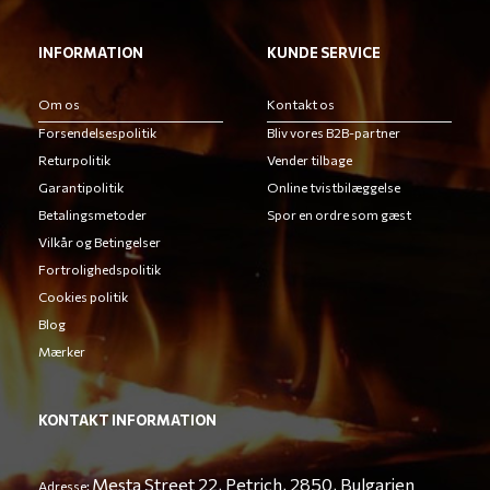
INFORMATION
KUNDE SERVICE
Om os
Kontakt os
Forsendelsespolitik
Bliv vores B2B-partner
Returpolitik
Vender tilbage
Garantipolitik
Online tvistbilæggelse
Betalingsmetoder
Spor en ordre som gæst
Vilkår og Betingelser
Fortrolighedspolitik
Cookies politik
Blog
Mærker
KONTAKT INFORMATION
Mesta Street 22, Petrich, 2850, Bulgarien
Adresse: