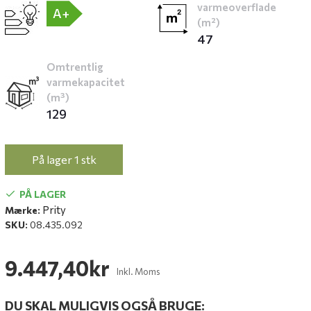
varmeoverflade
A+
(m²)
47
Omtrentlig
varmekapacitet
(m³)
129
På lager 1 stk
PÅ LAGER
Prity
Mærke:
SKU:
08.435.092
9.447,40kr
Inkl. Moms
DU SKAL MULIGVIS OGSÅ BRUGE: