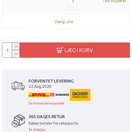
I alt:
112,08 kr
-
Vælg alle
LÆG I KURV
FORVENTET LEVERING
22.Aug.2026
Se Forsendelsespolitik
365 DAGES RETUR
Køber betaler for returporto
Se detaljer