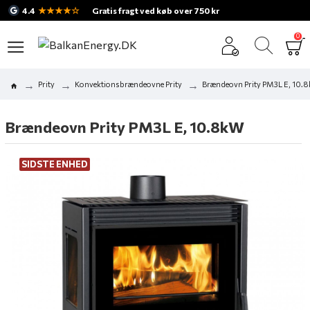
★★★★☆
4.4
Gratis fragt ved køb over 750 kr
0
Prity
Konvektionsbrændeovne Prity
Brændeovn Prity PM3L E, 10.
Brændeovn Prity PM3L E, 10.8kW
SIDSTE ENHED