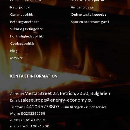
Returpolitik
Vender tilbage
Garantipolitik
Online tvistbilæggelse
Betalingsmetoder
Spor en ordre som gæst
Vilkår og Betingelser
Fortrolighedspolitik
Cookies politik
Blog
Mærker
KONTAKT INFORMATION
Mesta Street 22, Petrich, 2850, Bulgarien
Adresse:
saleseurope@energy-economy.eu
Email:
+442045773807
Telefon:
– Kun til engelsk kundeservice
Moms BG202292288
ARBEJDSDAG/TIMER:
man - fre / 08:00 - 16:00