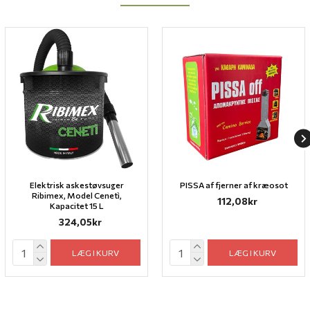
Elektrisk askestøvsuger
PISSA af fjerner af kræosot
Ribimex, Model Cenetì,
112,08kr
Kapacitet 15 L
324,05kr
LÆG I KURV
LÆG I KURV