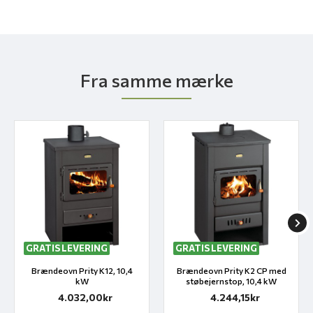
Fra samme mærke
GRATIS LEVERING
GRATIS LEVERING
Brændeovn Prity K12, 10,4
Brændeovn Prity K2 CP med
kW
støbejernstop, 10,4 kW
4.032,00kr
4.244,15kr