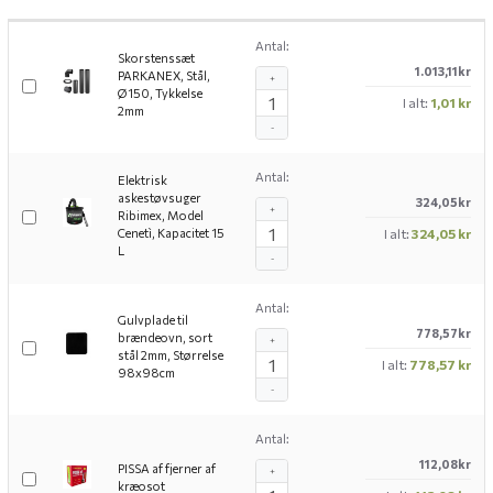
Antal:
Skorstenssæt
1.013,11kr
PARKANEX, Stål,
+
Ø150, Tykkelse
I alt:
1,01 kr
2mm
-
Antal:
Elektrisk
askestøvsuger
324,05kr
+
Ribimex, Model
Cenetì, Kapacitet 15
I alt:
324,05 kr
L
-
Antal:
Gulvplade til
778,57kr
brændeovn, sort
+
stål 2mm, Størrelse
I alt:
778,57 kr
98x98cm
-
Antal:
112,08kr
PISSA af fjerner af
+
kræosot