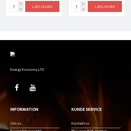
LÆG I KURV
LÆG I KURV
Energy Economy LTD
INFORMATION
KUNDE SERVICE
Om os
Kontakt os
Forsendelsespolitik
Bliv vores B2B-partner